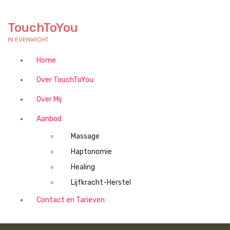
N
a
TouchToYou
a
r
IN EVENWICHT
d
Home
e
i
Over TouchToYou
n
h
Over Mij
o
u
Aanbod
d
Massage
s
p
Haptonomie
r
Healing
i
Lijfkracht-Herstel
n
g
Contact en Tarieven
e
n